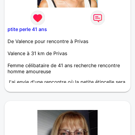
ptite perle 41 ans
De Valence pour rencontre à Privas
Valence à 31 km de Privas
Femme célibataire de 41 ans recherche rencontre
homme amoureuse
J'ai envie d'une rencontre où la petite étincelle sera
au rendez-vous ! Idéaliste ? J'espère que non ! J'ai
des goûts simples, j'aime tout autant la ville que la
campagne . Je suis attachée au respect de l'autre et
à la fidélité.