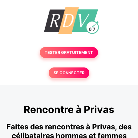
TESTER GRATUITEMENT
SE CONNECTER
Rencontre à Privas
Faites des rencontres à Privas, des
célibataires hommes et femmes