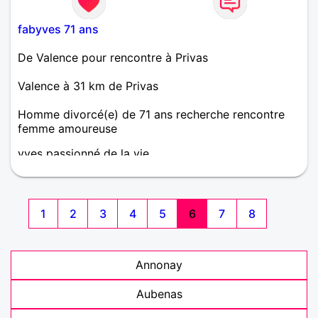
fabyves 71 ans
De Valence pour rencontre à Privas
Valence à 31 km de Privas
Homme divorcé(e) de 71 ans recherche rencontre
femme amoureuse
yves passionné de la vie
1
2
3
4
5
6
7
8
Annonay
Aubenas