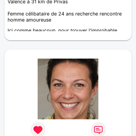
Valence à 31 km de Privas
Femme célibataire de 24 ans recherche rencontre
homme amoureuse
Ici comme beaucoup, pour trouver l'improbable
mais on ne sait jamais.