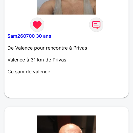
Sam260700 30 ans
De Valence pour rencontre à Privas
Valence à 31 km de Privas
Cc sam de valence