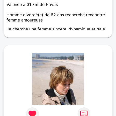
Valence à 31 km de Privas
Homme divorcé(e) de 62 ans recherche rencontre
femme amoureuse
Je cherche une femme sincère, dynamique et gaie.