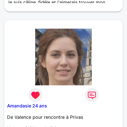
Je suis câline, fidèle et j'aimerais trouver mon
double. Seule depuis un moment, j'aspire à plus de
compagnie et beaucoup de complicité pour réaliser
à tous les deux de superbes choses. Why not !
Amandasie 24 ans
De Valence pour rencontre à Privas