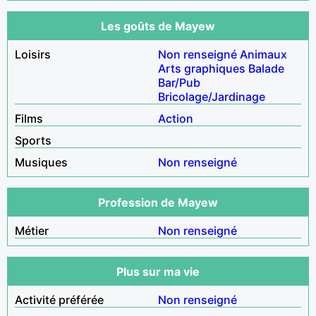
Les goûts de Mayew
Loisirs
Non renseigné
Animaux
Arts graphiques
Balade
Bar/Pub
Bricolage/Jardinage
Films
Action
Sports
Musiques
Non renseigné
Profession de Mayew
Métier
Non renseigné
Plus sur ma vie
Activité préférée
Non renseigné