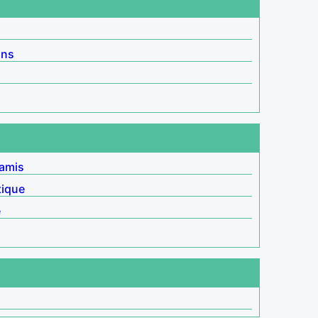
ins
 amis
tique
e