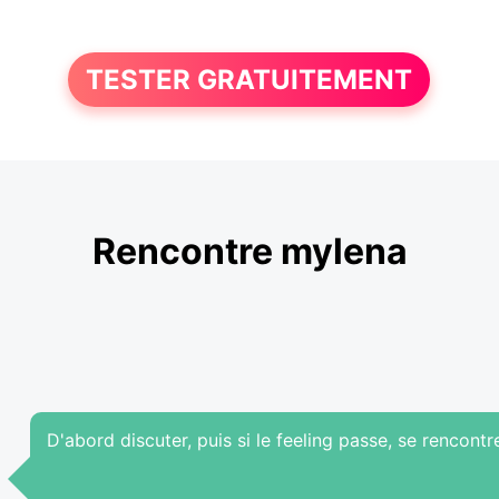
TESTER GRATUITEMENT
Rencontre mylena
D'abord discuter, puis si le feeling passe, se rencontr