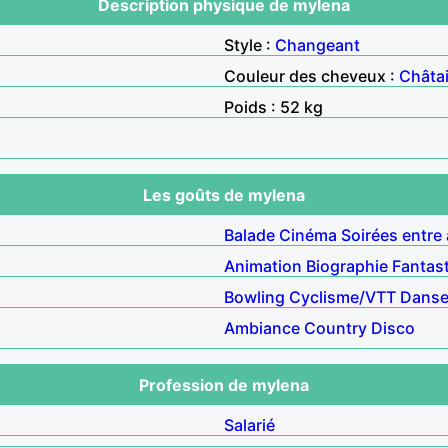
Description physique de mylena
Style :
Changeant
Couleur des cheveux :
Châta
Poids : 52 kg
Les goûts de mylena
Balade
Cinéma
Soirées entre
Animation
Biographie
Fantas
Bowling
Cyclisme/VTT
Dans
Ambiance
Country
Disco
Profession de mylena
Salarié