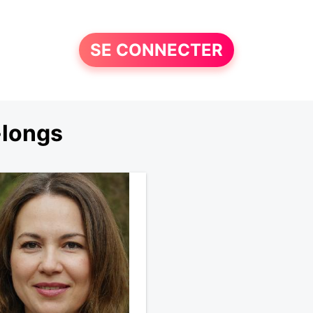
SE CONNECTER
-longs