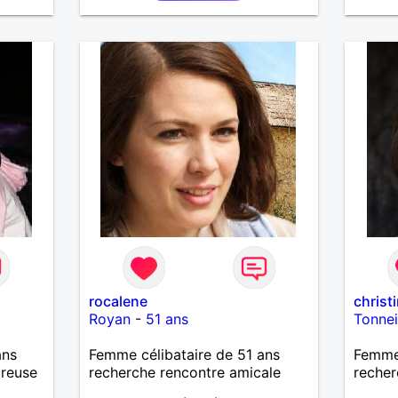
sereine dans une relation sur du
donner
long terme.
rocalene
christ
Royan
-
51 ans
Tonne
ans
Femme célibataire de 51 ans
Femme
ureuse
recherche rencontre amicale
recher