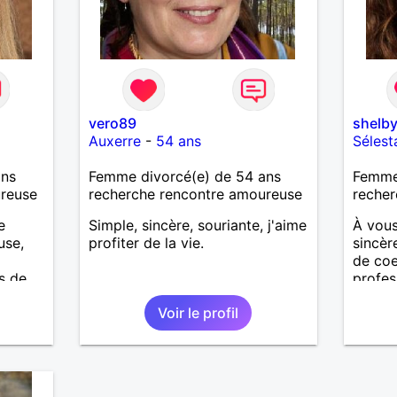
vero89
shelb
Auxerre
-
54 ans
Sélest
ans
Femme divorcé(e) de 54 ans
Femme 
ureuse
recherche rencontre amoureuse
recher
e
Simple, sincère, souriante, j'aime
À vous
use,
profiter de la vie.
sincère
de coe
s de
profes
dispon
Voir le profil
e
afin d
e
bout d
la rou