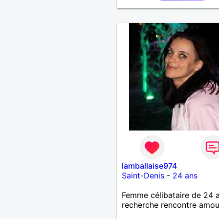
lamballaise974
Saint-Denis
-
24 ans
Femme célibataire de 24 
recherche rencontre amo