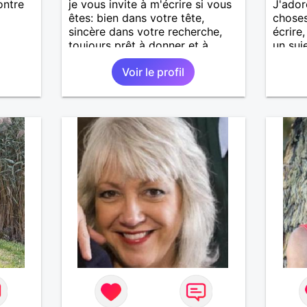
ontre
je vous invite à m'écrire si vous
J'ador
êtes: bien dans votre tête,
choses,
sincère dans votre recherche,
écrire
toujours prêt à donner et à
un suj
recevoir.
profite
Voir le profil
simple