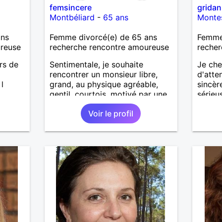
femsincere
gridan
Montbéliard
-
65 ans
Monte
ans
Femme divorcé(e) de 65 ans
Femme
ureuse
recherche rencontre amoureuse
recher
rs de
Sentimentale, je souhaite
Je che
rencontrer un monsieur libre,
d'atte
 l
grand, au physique agréable,
sincèr
gentil, courtois, motivé par une
sérieus
relation sincère et durable.
Voir le profil