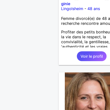
ginie
Lingolsheim
-
48 ans
Femme divorcé(e) de 48 
recherche rencontre amo
Profiter des petits bonheu
la vie dans le respect, la
convivialité, la gentillesse,
'authenticité et les vraies
valeurs.
Voir le profil