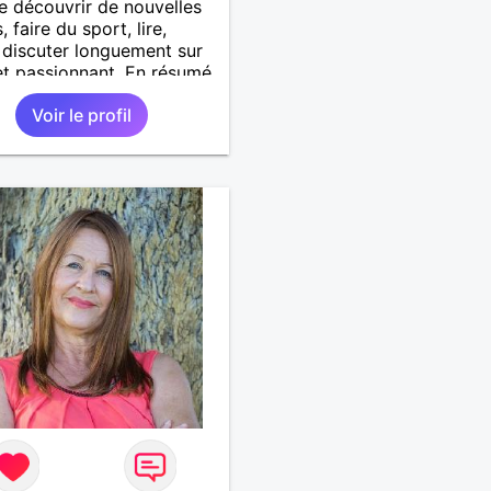
e découvrir de nouvelles
 faire du sport, lire,
, discuter longuement sur
et passionnant. En résumé,
r de la vie, tout
Voir le profil
ment!