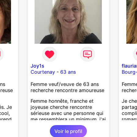
Joy1s
flauri
Courtenay
-
63 ans
Bourg
ans
Femme veuf/veuve de 63 ans
Femme 
ureuse
recherche rencontre amoureuse
recher
Femme honnête, franche et
Je che
és. Je
joyeuse cherche rencontre
partag
cool,
sérieuse avec une personne qui
compli
prend
me ressemblera un minimum. j'ai
romant
des défauts comme tout le
grand 
Voir le profil
monde et souhaite une vie
tendre