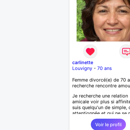
carlinette
Louvigny
-
70 ans
Femme divorcé(e) de 70 
recherche rencontre amo
Je recherche une relation
amicale voir plus si affinit
suis quelqu'un de simple, 
attentionnée et qui ne se 
pas la tête.
Voir le profil