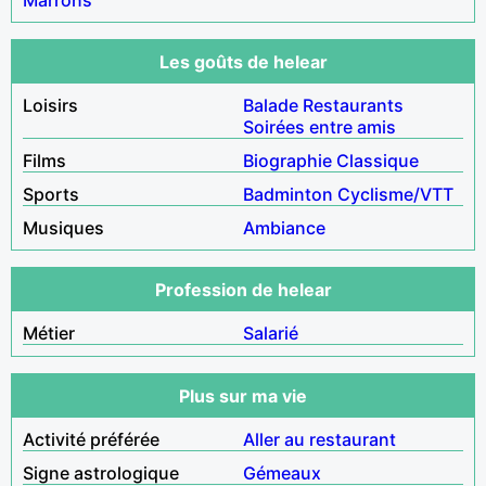
Les goûts de helear
Loisirs
Balade
Restaurants
Soirées entre amis
Films
Biographie
Classique
Sports
Badminton
Cyclisme/VTT
Musiques
Ambiance
Profession de helear
Métier
Salarié
Plus sur ma vie
Activité préférée
Aller au restaurant
Signe astrologique
Gémeaux