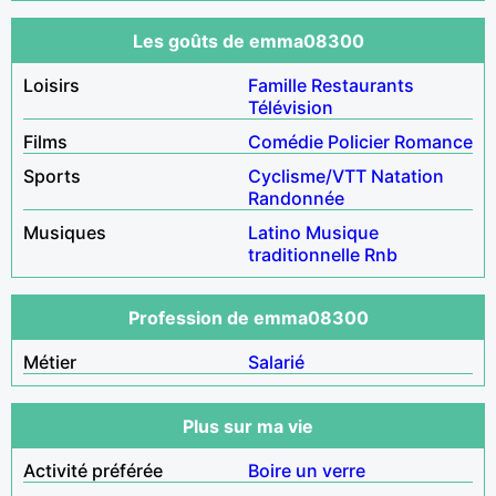
Les goûts de emma08300
Loisirs
Famille
Restaurants
Télévision
Films
Comédie
Policier
Romance
Sports
Cyclisme/VTT
Natation
Randonnée
Musiques
Latino
Musique
traditionnelle
Rnb
Profession de emma08300
Métier
Salarié
Plus sur ma vie
Activité préférée
Boire un verre