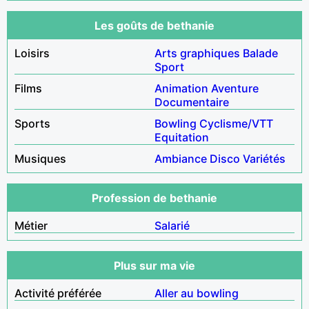
Les goûts de bethanie
Loisirs
Arts graphiques
Balade
Sport
Films
Animation
Aventure
Documentaire
Sports
Bowling
Cyclisme/VTT
Equitation
Musiques
Ambiance
Disco
Variétés
Profession de bethanie
Métier
Salarié
Plus sur ma vie
Activité préférée
Aller au bowling