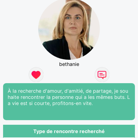
bethanie
À la recherche d'amour, d'amitié, de partage, je sou
haite rencontrer la personne qui a les mêmes buts. L
a vie est si courte, profitons-en vite.
Type de rencontre recherché