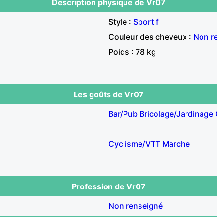
Description physique de Vr07
Style :
Sportif
Couleur des cheveux :
Non r
Poids : 78 kg
Les goûts de Vr07
Bar/Pub
Bricolage/Jardinage
Cyclisme/VTT
Marche
Profession de Vr07
Non renseigné