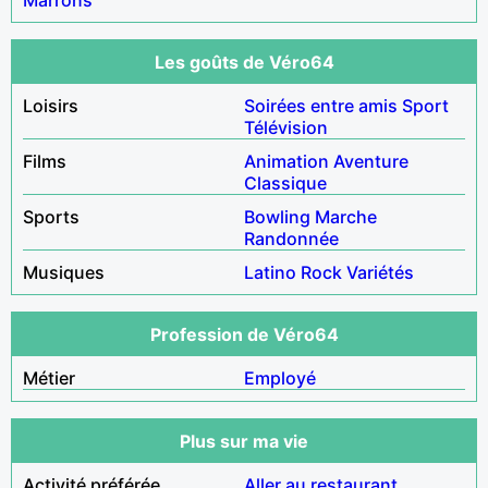
Les goûts de Véro64
Loisirs
Soirées entre amis
Sport
Télévision
Films
Animation
Aventure
Classique
Sports
Bowling
Marche
Randonnée
Musiques
Latino
Rock
Variétés
Profession de Véro64
Métier
Employé
Plus sur ma vie
Activité préférée
Aller au restaurant