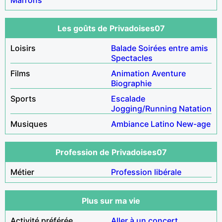
Les goûts de Privadoises07
Loisirs
Balade
Soirées entre amis
Spectacles
Films
Animation
Aventure
Biographie
Sports
Escalade
Jogging/Running
Natation
Musiques
Ambiance
Latino
New-age
Profession de Privadoises07
Métier
Profession libérale
Plus sur ma vie
Activité préférée
Aller à un concert