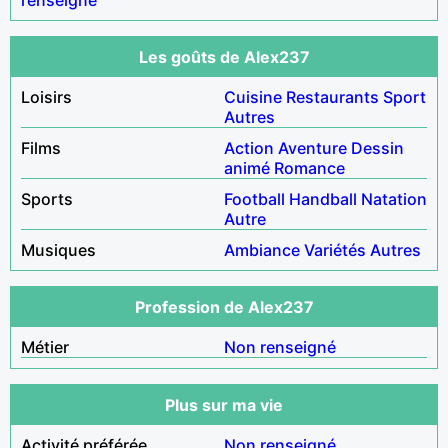
Les goûts de Alex237
Loisirs
Cuisine
Restaurants
Sport
Autres
Films
Action
Aventure
Dessin
animé
Romance
Sports
Football
Handball
Natation
Autre
Musiques
Ambiance
Variétés
Autres
Profession de Alex237
Métier
Non renseigné
Plus sur ma vie
Activité préférée
Non renseigné