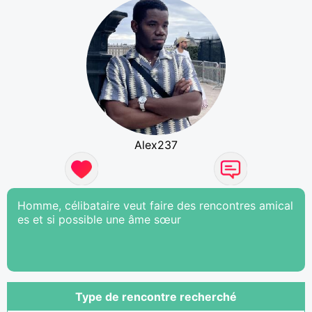
Alex237
Homme, célibataire veut faire des rencontres amical
es et si possible une âme sœur
Type de rencontre recherché