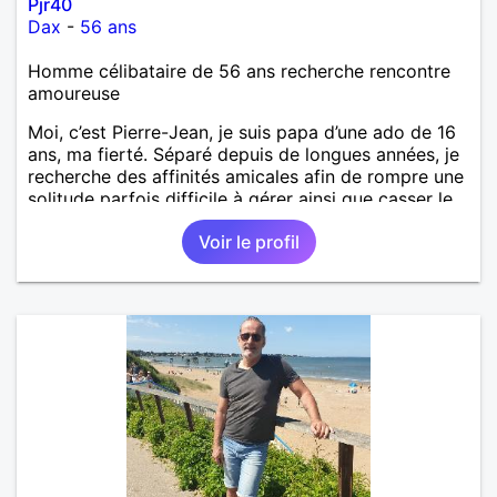
Pjr40
Dax
-
56 ans
Homme célibataire de 56 ans recherche rencontre
amoureuse
Moi, c’est Pierre-Jean, je suis papa d’une ado de 16
ans, ma fierté. Séparé depuis de longues années, je
recherche des affinités amicales afin de rompre une
solitude parfois difficile à gérer ainsi que casser le
vague à l’âme. L’amitié reste extrêmement
Voir le profil
importante à mes yeux mais peut se décliner en des
sentiments plus puissants. « Le temps fera son
œuvre » disait Arthur Schopenhauer, philosophe
allemand que j’adore. J’aime discuter sans pour
autant être trop locace. Je suis bourré de qualités
avec très peu de défauts. Je suis altruiste,
bienveillant, empathique, attentionné, honnête,
respectueux, doux de caractère et compréhensif : je
laisse « glisser » beaucoup de choses. Mais ne vous
m’éprenez pas Mesdames, si une personne que
j’aime me trahit une fois, il n’y aura pas de seconde
chance et je l’effacerai à « vitam eternam ».