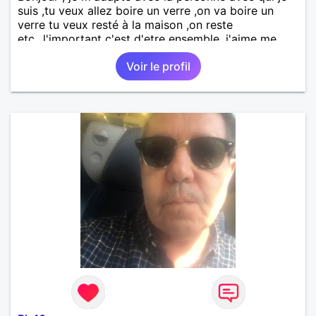
suis ,tu veux allez boire un verre ,on va boire un
verre tu veux resté à la maison ,on reste
etc...l'important c'est d'etre ensemble .j'aime me
balader , faire du sport , regarder des film , aller au
Voir le profil
théatre etc et j'aime par dessus tous rire