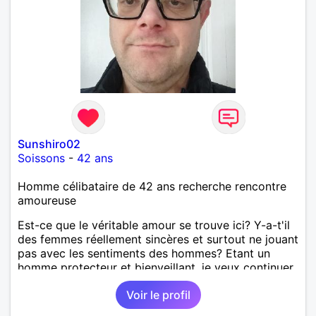
Sunshiro02
Soissons
-
42 ans
Homme célibataire de 42 ans recherche rencontre
amoureuse
Est-ce que le véritable amour se trouve ici? Y-a-t'il
des femmes réellement sincères et surtout ne jouant
pas avec les sentiments des hommes? Etant un
homme protecteur et bienveillant, je veux continuer
d'y croire et pouvoir enfin former la petite famille
Voir le profil
que je désir temps. Faux profil, profiteuse et autres
joyeuseté passer votre chemin, vous ne