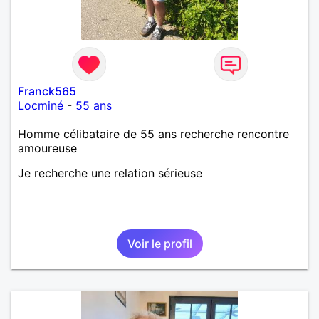
Néanmoins, je suis un tout petit peu maniaque ainsi
qu’impatient. J’essaye de faire des efforts. Rien de
bien dramatique ! Du moins je le pense……Je suis un
homme facile à vivre. À vous si vous le souhaitez,
d’apprendre à me connaître davantage. J’en serai
ravi….A très bientôt je l’espère.
Franck565
Locminé
-
55 ans
Homme célibataire de 55 ans recherche rencontre
amoureuse
Je recherche une relation sérieuse
Voir le profil