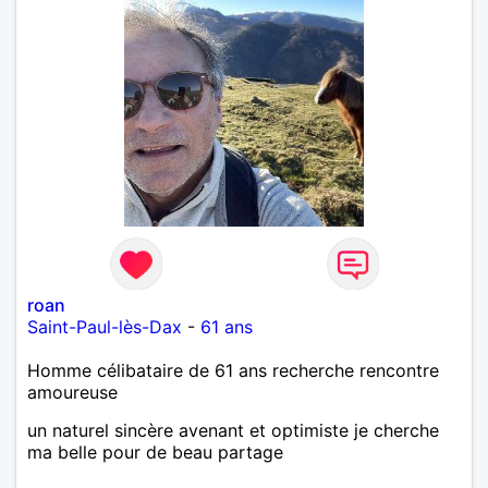
roan
Saint-Paul-lès-Dax
-
61 ans
Homme célibataire de 61 ans recherche rencontre
amoureuse
un naturel sincère avenant et optimiste je cherche
ma belle pour de beau partage