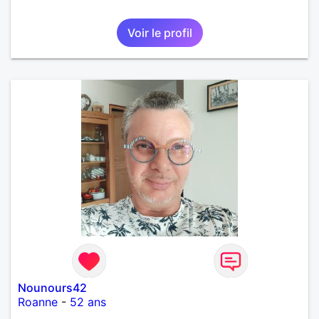
Voir le profil
Nounours42
Roanne
-
52 ans