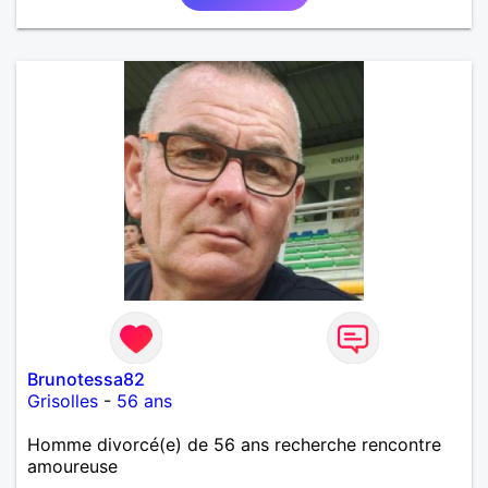
Brunotessa82
Grisolles
-
56 ans
Homme divorcé(e) de 56 ans recherche rencontre
amoureuse