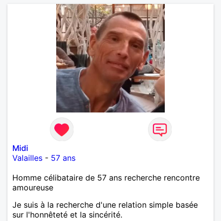
Midi
Valailles
-
57 ans
Homme célibataire de 57 ans recherche rencontre
amoureuse
Je suis à la recherche d'une relation simple basée
sur l'honnêteté et la sincérité.