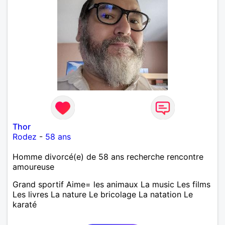
Thor
Rodez
-
58 ans
Homme divorcé(e) de 58 ans recherche rencontre
amoureuse
Grand sportif Aime= les animaux La music Les films
Les livres La nature Le bricolage La natation Le
karaté