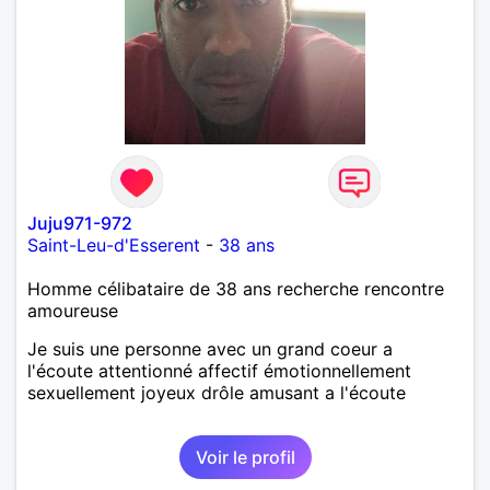
Juju971-972
Saint-Leu-d'Esserent
-
38 ans
Homme célibataire de 38 ans recherche rencontre
amoureuse
Je suis une personne avec un grand coeur a
l'écoute attentionné affectif émotionnellement
sexuellement joyeux drôle amusant a l'écoute
Voir le profil