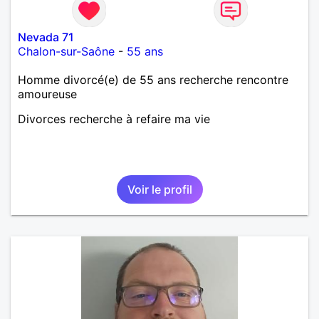
Nevada 71
Chalon-sur-Saône
-
55 ans
Homme divorcé(e) de 55 ans recherche rencontre
amoureuse
Divorces recherche à refaire ma vie
Voir le profil