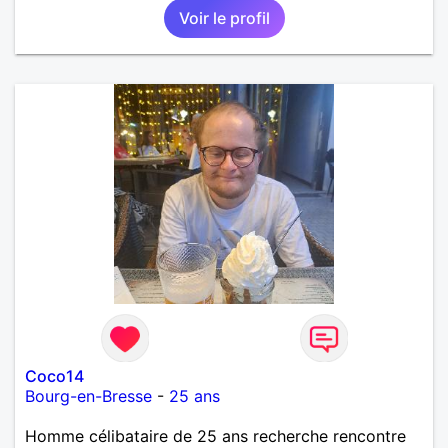
Voir le profil
Coco14
Bourg-en-Bresse
-
25 ans
Homme célibataire de 25 ans recherche rencontre