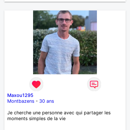
Maxou1295
Montbazens
-
30 ans
Je cherche une personne avec qui partager les
moments simples de la vie